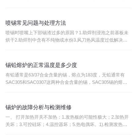
部分是否正常，有无线皮破损、接触不良、导电金属外漏等危
险。2.接上锡炉电源合上电源总开关并依次打开保温、温控开
关电机、电源指示灯亮，将锡炉的炉温设置在280±10℃
喷锡常见问题与处理方法
（度），温控保护开关设置在250℃（度），即
喷锡时喷嘴上下部锡渣过多的原因？1.助焊剂浸泡之前基板未
烘干2.助焊剂中含有不纯物或水份3.风刀热风温度过低解决方
法：1.测试基板之干度2.重新更换助焊剂3.检查温控与调整温控
孔内喷锡不全的原因及处理方法原因：1.孔内电锡不良2.防焊
漆流入孔内3.前处理不好4.锡缸内废助焊剂过多解决方案：1.测
锡铅熔炉的正常温度是多少度
试基板镀通孔状况以作调整
有铅通常是63/37合金含量的锡，熔点为183度，无铅通常有
SAC305和SAC0307这两种合金含量的锡，SAC305锡的熔点
为218~220度，SAC0307锡的熔点为226~228度！之所以要讲
到合金含量和熔点，是因为我们要很清楚的知道锡的物理特
性！ 在业界里，锡炉的正常温度的定义为: 正常温度＝熔点
锡炉的故障分析与检测维修
+40~5
一、 打开加热开关不加热：1.发热板的可能性极大；2.加热开
关坏；3.可控硅坏；4.温控器坏；5.热电偶坏。1).检测发热
管，先切断整机电源，用万用表打到欧姆档检测发热管的电