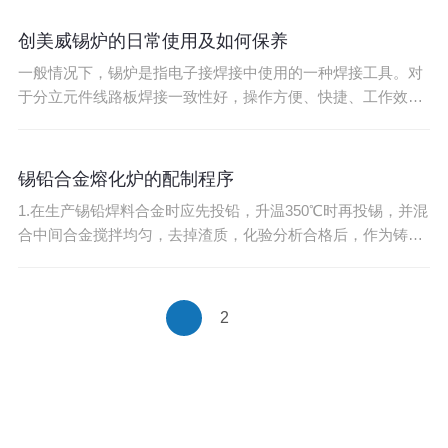
阻，发热管的线是连接在一起的要把它剪断每条去检测，发热
板的电阻一般是几十欧姆到两百欧姆左右。如果电阻无穷大或
创美威锡炉的日常使用及如何保养
为几欧姆都可视为此发热管已损坏，进行更
一般情况下，锡炉是指电子接焊接中使用的一种焊接工具。对
于分立元件线路板焊接一致性好，操作方便、快捷、工作效率
高，是您生产加工的好帮手。 将锡炉放置在平稳的工作台面
上，电源插头插入三角接地插座内，打开电源开关，让锡炉进
入正常工作状态。按动SET功能键，请参照温控仪表使用说
锡铅合金熔化炉的配制程序
明，设定你所选定的温度值，设定后锡炉加热工作，再
1.在生产锡铅焊料合金时应先投铅，升温350℃时再投锡，并混
合中间合金搅拌均匀，去掉渣质，化验分析合格后，作为铸造
圆锭备用； 2.当升温至规定温度后开始搅拌，搅拌速度应均匀
一致，为确保搅拌无死角，最好在熔炉底靠近部约10-20cm的
地方安装导流片；3.视熔炉大小而定，每搅拌10-20分钟，应调
2
整为反方向进行搅拌；
企业文化
资质荣誉