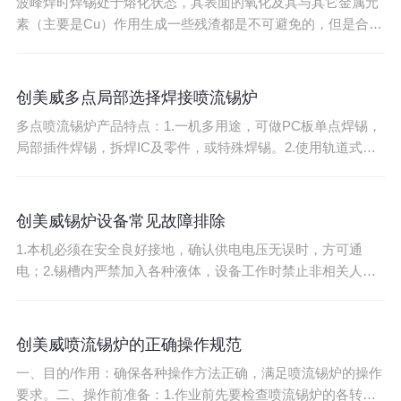
波峰焊时焊锡处于熔化状态，其表面的氧化及其与其它金属元
素（主要是Cu）作用生成一些残渣都是不可避免的，但是合理
正确地使用波峰焊设备和及时地清理对于减少锡渣也是至关重
要的。1、 严格控制炉温对于Sn63-Pb37锡条而言，其正常使
用温度为240-250oC。使用方要经常用温度计测量炉内温度并
创美威多点局部选择焊接喷流锡炉
评估炉温的均匀性，即炉内四个角
多点喷流锡炉产品特点：1.一机多用途，可做PC板单点焊锡，
局部插件焊锡，拆焊IC及零件，或特殊焊锡。2.使用轨道式或
平台式皆可随意更换，可对产品焊接位置进行定位，大大提高
焊接效率。3.锡槽及喷锡通道均采用工业纯钛板制作，耐高
温，耐腐蚀，发热芯采用进口陶瓷发热板，经久耐用。4.可拆
创美威锡炉设备常见故障排除
换式喷锡口，尖嘴钳轻轻一夹起，马上可更换
1.本机必须在安全良好接地，确认供电电压无误时，方可通
电；2.锡槽内严禁加入各种液体，设备工作时禁止非相关人员
入内；3.机器工作过程中，机体外壳温度较高，切勿触摸以免
烫伤；4.如遇停电请切断电源，以免突然高电压烧坏电热管；
5.锡炉温度不宜调太高，过高的温度会导致焊锡老化，也不利
创美威喷流锡炉的正确操作规范
锡炉寿命；6.焊接过程中收集的残留氧化物，
一、目的/作用：确保各种操作方法正确，满足喷流锡炉的操作
要求。二、操作前准备：1.作业前先要检查喷流锡炉的各转动