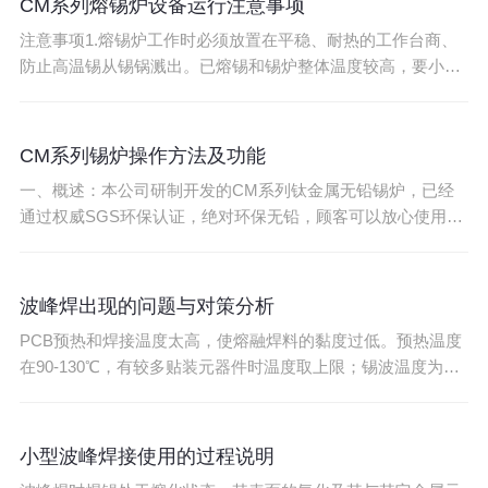
CM系列熔锡炉设备运行注意事项
注意事项1.熔锡炉工作时必须放置在平稳、耐热的工作台商、
防止高温锡从锡锅溅出。已熔锡和锡炉整体温度较高，要小心
工作，谨防烫伤。2.锡炉在初次使用时，请不要空烧锡锅导致
锡氧化过快，请加小块的锡或部分已溶的锡以保证及时传热。
3.无铅熔锡炉工作时必须与有铅锡炉分开放置（包括一切含铅
CM系列锡炉操作方法及功能
的物品），防止铅污染，使无铅锡变有铅锡，导致
一、概述：本公司研制开发的CM系列钛金属无铅锡炉，已经
通过权威SGS环保认证，绝对环保无铅，顾客可以放心使用，
本产品预热平台采用铝板、锡锅采用进口钛材料及相对应的生
产技术；配以微电脑芯片PID智能控制，具有安全可靠，性能
稳定，精度高等特点，是电子电线行业生产领域不可缺少的理
波峰焊出现的问题与对策分析
想工具。二、性能特点：1.CM系列无铅锡炉配置
PCB预热和焊接温度太高，使熔融焊料的黏度过低。预热温度
在90-130℃，有较多贴装元器件时温度取上限；锡波温度为
250±5℃，焊接时间3-5s。 插装孔的孔径过大，焊料从孔
中流出。插装孔的孔径比引脚直径0.15-0.4mm（细引脚取下
限，粗引脚取上限）。细引线大焊盘，焊料被拉到焊盘上，使
小型波峰焊接使用的过程说明
焊点干瘪。 焊盘设计要符合波