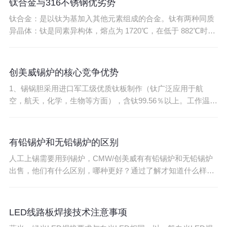
钛合金与316不锈钢优劣势
钛合金：是以钛为基加入其他元素组成的合金。钛有两种同质
异晶体：钛是同素异构体，熔点为 1720℃，在低于 882℃时呈
密排六方晶格结构，称为 α 钛；在 882℃以上呈体心立方品格
结构，称为 β 钛。利用钛的上述两种结构的不同特点，添加适
当的合金元素，使其相变温度及相分含量逐渐改变而得到不同
创美威锡炉的核心竞争优势
组织的钛合金。316不锈钢：
1、锡锅胆采用进口军工级优质钛板制作（钛广泛应用于航
空，航天，化学，生物等方面），含钛99.56％以上。工作温度
0-600℃，在长期400℃高温下，具有耐腐蚀、抗酸性、不沾锡
等特性，并全部拥有SGS认证报告，是无铅作业的最佳选择。
2、淘汰进口陶瓷发热，采用自主研发的红外发热芯，温控灵
有铅锡炉和无铅锡炉的区别
敏达0.1摄氏度，升温速度快达12分
人工上锡需要用到锡炉，CMW/创美威有有铅锡炉和无铅锡炉
出售，他们有什么区别，哪种更好？通过了解才知道什么样的
产品更符合我们的生产需要。1、在材质上：无铅锡炉的锡锅
材料是工业纯钛，有铅锡炉的锡锅材料是不锈钢。2、从环保
角度来说：无铅锡炉又称环保锡炉，对产品要求环保的，就一
LED线路板焊接技术注意事项
定要用钛内胆的无铅锡炉。如果对产品没有环保这块没