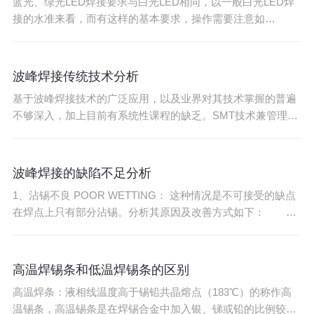
蓝光、绿光LED焊接要求与白光LED相同，以一般白光LED焊
接的水准来看，而有这样的基本要求，操作需要注意如
下： 1、生产时一定要戴防静电手套，防静电手腕，电烙
铁一定要接地，严禁徒手触摸白光LED的两只引线脚。因为白
光LED的防静电为100V，而在工作台上工作湿度为60%-90%时
波峰焊接传统技术分析
人体的静电会损坏发光二极体的结晶层，
基于波峰焊接技术的广泛应用，以及业界对其技术掌握的普遍
不够深入，加上目前有系统性课程的缺乏。SMT技术兼管理顾
问已经推出一个‘波峰焊接技术讲座’。适合处理波峰焊接技术的
工艺工程师、工艺设计工程师、设备工程师、质量工程师以及
技术管理人员。 一、课程目的：人类在电子制造技术上为了方
波峰焊接的缺陷不足分析
便大批量生产而开发出来的波峰焊接技
1、沾锡不良 POOR WETTING： 这种情况是不可接受的缺点
在焊点上只有部分沾锡。分析其原因及改善方式如下： 1-
1。外界的污染物如油脂腊等此类污染物通常可用溶剂清洗此
类油污有时是在印刷防焊剂时沾上的。 1-2。SILICON OIL
通常用于脱模及润滑之用通常会在基板及零件脚上发现而
高温焊锡条和低温焊锡条的区别
SILICON OIL
高温焊条：液相线温度高于锡铅共晶熔点（183℃）的称作高
温锡条，高温锡条是在焊锡合金中加入银、锑或铅的比例较高