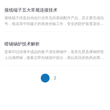
对学机械的人来说，测试点是什么呢？可能还是无法理解它的
作用。我记得我第一次进PCBA加工厂工作当制程工程师的时
接线端子五大常规连接技术
候，还曾经为了这个测试点问过好多人
接线端子排是自动化行业常见的基础配件产品，其主要完成信
号，电流等中间媒介的有效传输工作，安全的防护装置及轻便
的操作是端子面向连接市场的两大核心价值。 在电力自动化联
接系统中，接线端子的出现方便了日常的操作与维修，其结构
简单，种类丰富，可为行业伙伴提供成千上万种解决方案。当
喷锡锡炉技术解析
连接中的端子因烧坏发生短路时，端子的应用优势立
是将印过绿漆半成品的板子浸在熔锡中，使其孔壁及裸铜焊垫
上沾满焊锡，接着立即自锡池中提出，再以高压的热风自两侧
用力将孔中的填锡吹出，但仍使孔壁及板面都能沾上一层有助
于焊接的焊锡层，此动制程称为喷锡，大陆业界则直译为热风
整平。由于传统式垂直喷锡常会造成每个直立焊垫下缘存有锡
2
垂(Solder Sag)现象，非常不利于表面黏装
企业文化
资质荣誉