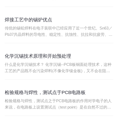
而形成，多用于主机板组装时不产生变化的元件之组装。低温
焊条：液相线温度低于锡铅共晶熔点（183℃）的称作低温锡
条。低温锡条是在锡铅合金中加入铋、铟、镉等成份而形成。
焊接工艺中的锡炉优点
多用于微电子传感器等耐热性较差的零件组装。CM
传统的锡铅焊料在电子装联中已经应用了近一个世纪。Sn63／
Pb37共晶焊料的导电性、稳定性、抗蚀性、抗拉和抗疲劳、机
械强度、工艺性都是非常优秀的，而且资源丰富，价格便宜。
是一种极为理想的电子焊接材料。但由于铅对人类的生活环境
的污染太大，波峰焊开始渐渐从有铅向无铅转型。据统计，某
化学沉锡技术原理和开始预处理
些地区地下水的含铅量已超标30倍。 虽然
什么是化学沉锡技术？ 化学沉锡--PCB板铜面处理技术，这种
工艺的产品既不会污染焊料(不像化学镍金板)，又不会在阻焊
层上产生一层另外的聚酯层，用化学沉锡的方法，可在任何尺
寸的PCB板的孔内、连接盘的位臵上均匀地覆盖上一层锡。为
适应全球战略发展，逐步实现无铅化和PCB板市场发展的需
检验规格与焊性，测试点于PCB电路板
要，用不含铅的化学沉锡工艺取代目前的热
检验规格与焊性，测试点之于PCB电路板的作用对学电子的人
来说，在电路板上设置测试点（test point）是在自然不过的事
了，尤其是当电子元器件数量过多无法一一检测的时候。可是